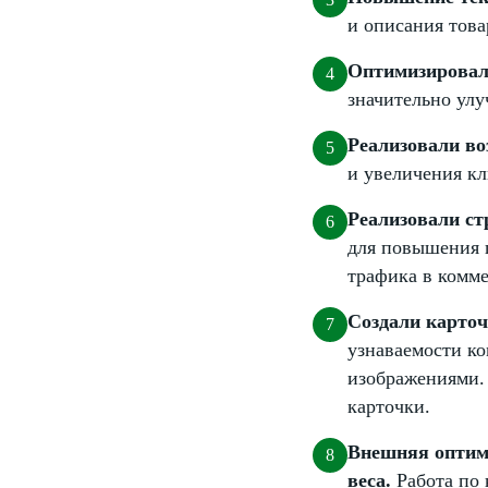
и описания тов
Оптимизировали
значительно ул
Реализовали в
и увеличения кл
Реализовали ст
для повышения 
трафика в комм
Создали карточ
узнаваемости к
изображениями.
карточки.
Внешняя оптими
веса.
Работа по 