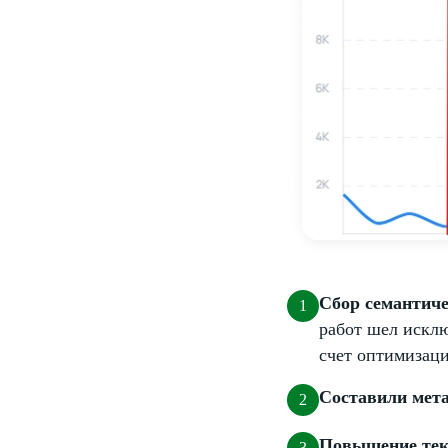
Сбор семантиче
работ шел исклю
счет оптимизаци
Составили мета
Повышение тек