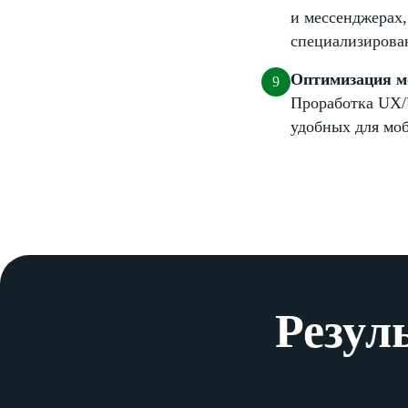
и мессенджерах
специализирова
Оптимизация мо
Проработка UX/
удобных для мо
Резул