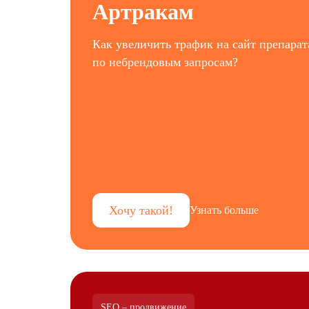
Артракам
Как увеличить трафик на сайт препарат
по небрендовым запросам?
Хочу такой!
Узнать больше
SEO – продвижение