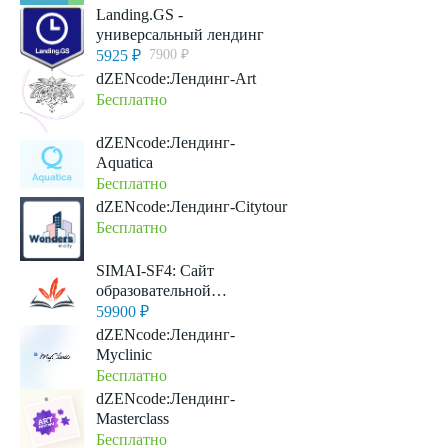
Landing.GS -
универсальный лендинг
5925 ₽
7900 ₽
dZENcode:Лендинг-Art
Бесплатно
dZENcode:Лендинг-
Aquatica
Бесплатно
dZENcode:Лендинг-Citytour
Бесплатно
SIMAI-SF4: Сайт
образовательной
организации – адаптивный
59900 ₽
с версией для
dZENcode:Лендинг-
слабовидящих
Myclinic
Бесплатно
dZENcode:Лендинг-
Masterclass
Бесплатно