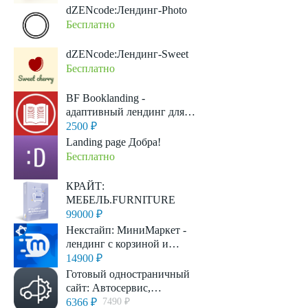
dZENcode:Лендинг-Photo
Бесплатно
dZENcode:Лендинг-Sweet
Бесплатно
BF Booklanding -
адаптивный лендинг для
продажи книг
2500 ₽
Landing page Добра!
Бесплатно
КРАЙТ:
МЕБЕЛЬ.FURNITURE
99000 ₽
Некстайп: МиниМаркет -
лендинг с корзиной и
онлайн-оплатой
14900 ₽
Готовый одностраничный
сайт: Автосервис,
автомойка, шиномонтаж,
6366 ₽
7490 ₽