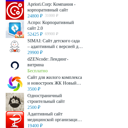
искусственным
Apriori.Corp: Компания -
интеллектом
корпоративный сайт
24800 ₽
31000 ₽
Аспро: Корпоративный
сайт 2.0
52425 ₽
69900 ₽
SIMAI: Сайт детского сада
– адаптивный с версией для
слабовидящих
29900 ₽
dZENcode: Лендинг-
витрина
Бесплатно
Сайт для жилого комплекса
и новостроек ЖК Новый
Квартал
3500 ₽
Одностраничный
строительный сайт
2500 ₽
Адаптивный сайт
медицинской организации
с версией для
19400 ₽