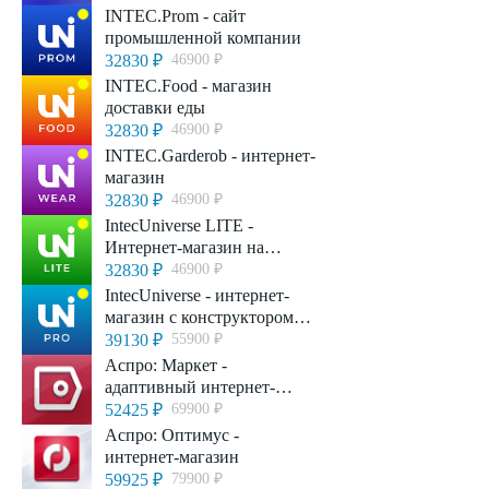
INTEC.Prom - сайт
промышленной компании
32830 ₽
46900 ₽
INTEC.Food - магазин
доставки еды
32830 ₽
46900 ₽
INTEC.Garderob - интернет-
магазин
32830 ₽
46900 ₽
IntecUniverse LITE -
Интернет-магазин на
редакции Старт
32830 ₽
46900 ₽
IntecUniverse - интернет-
магазин с конструктором
дизайна
39130 ₽
55900 ₽
Аспро: Маркет -
адаптивный интернет-
магазин
52425 ₽
69900 ₽
Аспро: Оптимус -
интернет-магазин
59925 ₽
79900 ₽