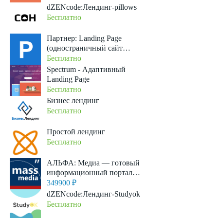
dZENcode:Лендинг-pillows
Бесплатно
Партнер: Landing Page
(одностраничный сайт
услуг)
Бесплатно
Spectrum - Адаптивный
Landing Page
Бесплатно
Бизнес лендинг
Бесплатно
Простой лендинг
Бесплатно
АЛЬФА: Медиа — готовый
информационный портал,
новостной портал, журнал,
349900 ₽
сайт СМИ
dZENcode:Лендинг-Studyok
Бесплатно