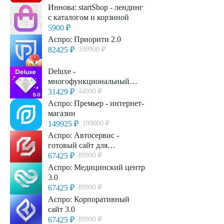
слабовидящих
Иннова: startShop - лендинг
с каталогом и корзиной
5900 ₽
Аспро: Приорити 2.0
82425 ₽
109900 ₽
Deluxe -
многофункциональный
интернет-магазин 2 в 1
31429 ₽
44900 ₽
Аспро: Премьер - интернет-
магазин
149925 ₽
199000 ₽
Аспро: Автосервис -
готовый сайт для
автомастерских и
67425 ₽
89900 ₽
шиномонтажей
Аспро: Медицинский центр
3.0
67425 ₽
89900 ₽
Аспро: Корпоративный
сайт 3.0
67425 ₽
89900 ₽