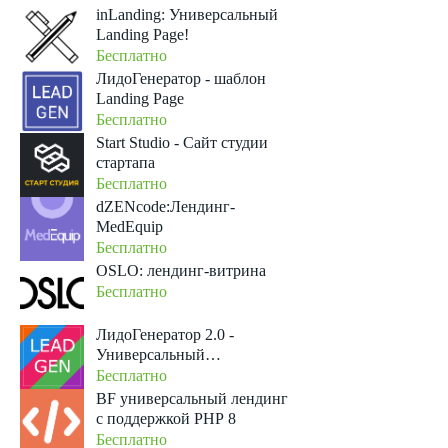
слабовидящих
inLanding: Универсальный
Landing Page!
Бесплатно
ЛидоГенератор - шаблон
Landing Page
Бесплатно
Start Studio - Сайт студии
стартапа
Бесплатно
dZENcode:Лендинг-
MedEquip
Бесплатно
OSLO: лендинг-витрина
Бесплатно
ЛидоГенератор 2.0 -
Универсальный
адаптивный шаблон
Бесплатно
Landing Page
BF универсальный лендинг
с поддержкой PHP 8
Бесплатно