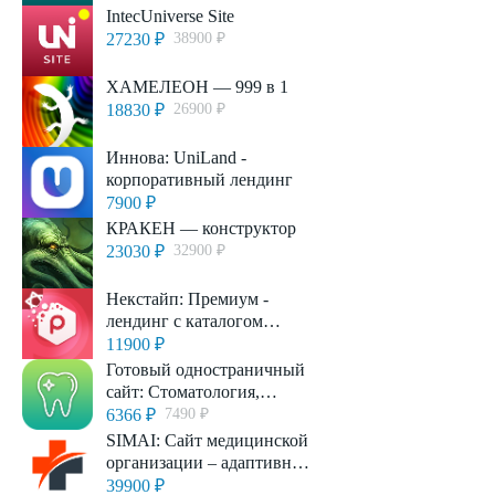
IntecUniverse Site
27230 ₽
38900 ₽
ХАМЕЛЕОН — 999 в 1
18830 ₽
26900 ₽
Иннова: UniLand -
корпоративный лендинг
7900 ₽
КРАКЕН — конструктор
23030 ₽
32900 ₽
Некстайп: Премиум -
лендинг с каталогом
товаров и услуг
11900 ₽
Готовый одностраничный
сайт: Стоматология,
медицинский центр,
6366 ₽
7490 ₽
поликлиника, медицинская
SIMAI: Сайт медицинской
косметология
организации – адаптивный
с версией для
39900 ₽