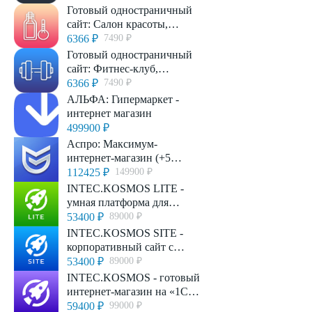
тюнинг-центр, частный
Готовый одностраничный
механик
сайт: Салон красоты,
барбершоп, ногтевой
6366 ₽
7490 ₽
сервис, SPA,
Готовый одностраничный
парикмахерская, beauty
сайт: Фитнес-клуб,
спортивный, тренажёрный
6366 ₽
7490 ₽
зал, студия йоги
АЛЬФА: Гипермаркет -
интернет магазин
499900 ₽
Аспро: Максимум-
интернет-магазин (+5
готовых тематик)
112425 ₽
149900 ₽
INTEC.KOSMOS LITE -
умная платформа для
запуска интернет-магазина
53400 ₽
89000 ₽
на редакции «Старт»
INTEC.KOSMOS SITE -
корпоративный сайт с
искусственным
53400 ₽
89000 ₽
интеллектом
INTEC.KOSMOS - готовый
интернет-магазин на «1С-
Битрикс» со встроенным
59400 ₽
99000 ₽