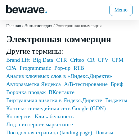
Меню
Главная
Энциклопедия
Электронная коммерция
Электронная коммерция
Другие термины:
Brand Lift
Big Data
CTR
Criteo
CR
CPV
CPM
CPA
Programmatic
Pop-up
RTB
Анализ ключевых слов в «Яндекс.Директе»
Авторазметка Яндекса
А/В-тестирование
Бриф
Воронка продаж
ВКонтакте
Виртуальная визитка в Яндекс.Директе
Виджеты
Контекстно-медийная сеть Google (GDN)
Конверсия
Кликабельность
Лид в интернет-маркетинге
Посадочная страница (landing page)
Показы