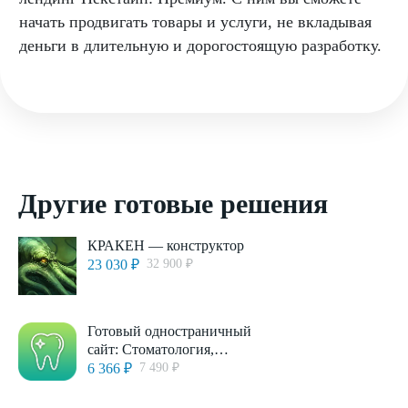
начать продвигать товары и услуги, не вкладывая
деньги в длительную и дорогостоящую разработку.
Другие готовые решения
КРАКЕН — конструктор
23 030 ₽
32 900 ₽
Готовый одностраничный
сайт: Стоматология,
медицинский центр,
6 366 ₽
7 490 ₽
поликлиника, медицинская
косметология